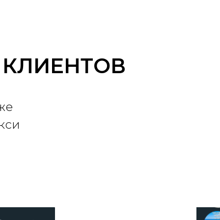
 КЛИЕНТОВ
же
кси