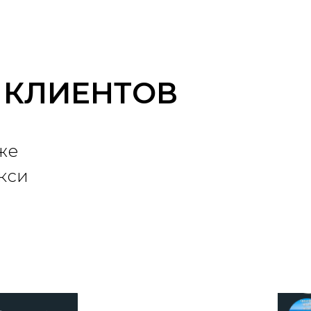
 КЛИЕНТОВ
же
кси