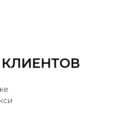
 КЛИЕНТОВ
же
кси