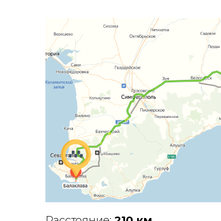
Расстояние:
210 км
.