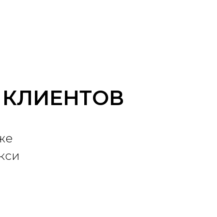
 КЛИЕНТОВ
же
кси